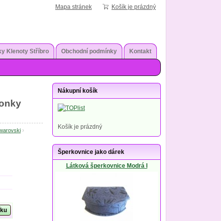
Mapa stránek
Košík je prázdný
y Klenoty Stříbro
Obchodní podmínky
Kontakt
Nákupní košík
tonky
Košík je prázdný
Swarovski
›
Šperkovnice jako dárek
Látková šperkovnice Modrá I
íku