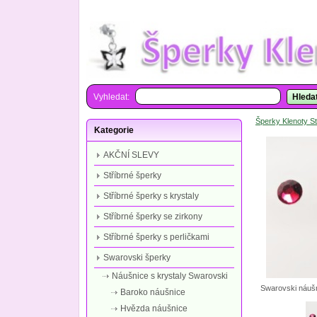
Vyhledat:
Hleda
Šperky Klenoty St
Kategorie
AKČNÍ SLEVY
Stříbrné šperky
Stříbrné šperky s krystaly
Stříbrné šperky se zirkony
Stříbrné šperky s perličkami
Swarovski šperky
Náušnice s krystaly Swarovski
Swarovski náušn
Baroko náušnice
Hvězda náušnice