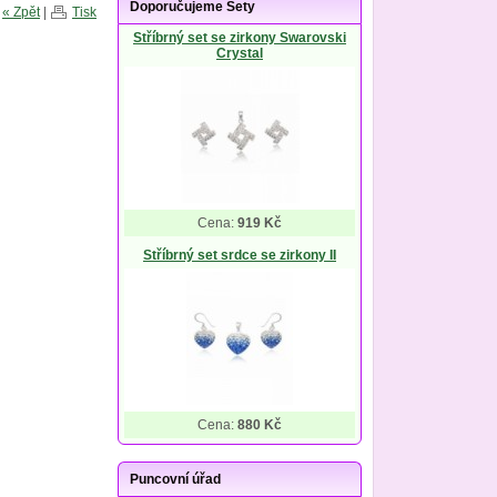
Doporučujeme Sety
« Zpět
|
Tisk
Stříbrný set se zirkony Swarovski
Crystal
Cena:
919 Kč
Stříbrný set srdce se zirkony II
Cena:
880 Kč
Puncovní úřad