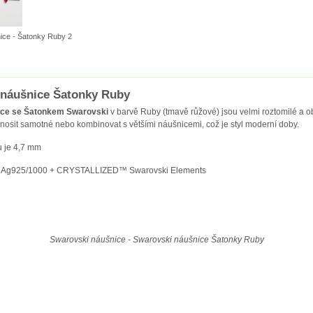
ice - Šatonky Ruby 2
 náušnice Šatonky Ruby
ice se Šatonkem Swarovski
v barvě Ruby (tmavě růžové) jsou velmi roztomilé a ob
nosit samotné nebo kombinovat s většími náušnicemi, což je styl moderní doby.
u je 4,7 mm
bro Ag925/1000 + CRYSTALLIZED™ Swarovski Elements
Swarovski náušnice - Swarovski náušnice Šatonky Ruby