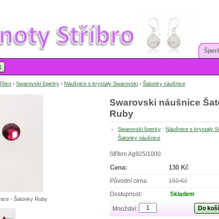
Šperk
t
říbro
›
Swarovski šperky
›
Náušnice s krystaly Swarovski
›
Šatonky náušnice
Swarovski náušnice Ša
Ruby
Swarovski šperky
›
Náušnice s krystaly 
Šatonky náušnice
Stříbro Ag925/1000
Cena:
130 Kč
Původní cena:
150 Kč
Dostupnost:
Skladem
ice - Šatonky Ruby
Do koš
Množství: