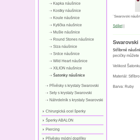
Kapka náušnice
Kostky náušnice
¨Swarovski náušn
Koule náušnice
Kytička náušnice
Sdílet
|
Mušle náušnice
Round Stones náušnice
Swarovski
Slza náušnice
Stříbrné náušn
Srdce náušnice
pecičky můžete 
Wild Heart náušnice
Velikost Šatonk
XILION náušnice
Šatonky náušnice
Materiál: Stří
Přívěsky s krystaly Swarovski
Barva: Ruby
Sety s krystaly Swarovski
Náhrdelník s krystaly Swarovski
Chirurgická ocel šperky
Šperky ABALON
Piercing
Přívěsky módní doplňky