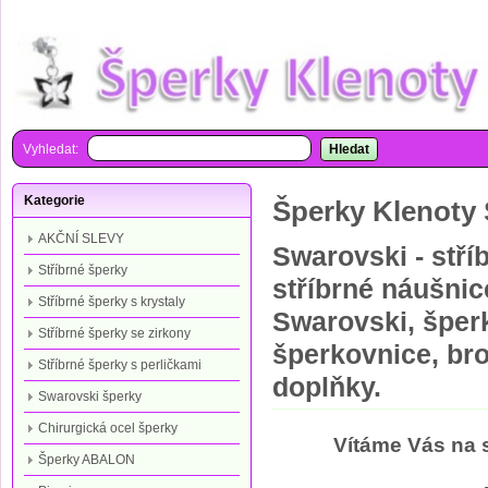
Vyhledat:
Hledat
Kategorie
Šperky Klenoty 
AKČNÍ SLEVY
Swarovski - stří
Stříbrné šperky
stříbrné náušnic
Stříbrné šperky s krystaly
Swarovski, šperk
Stříbrné šperky se zirkony
šperkovnice, bro
Stříbrné šperky s perličkami
doplňky.
Swarovski šperky
Chirurgická ocel šperky
Vítáme Vás na 
Šperky ABALON