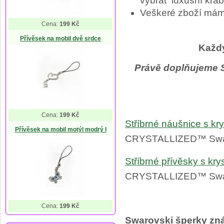
vybrat luxusní krab
Veškeré zboží mám
Cena:
199 Kč
Přívěsek na mobil dvě srdce
Každý
Právě doplňujeme 
Cena:
199 Kč
Stříbrné náušnice s kr
Přívěsek na mobil motýl modrý I
CRYSTALLIZED™ Swar
Stříbrné přívěsky s kr
CRYSTALLIZED™ Swar
Cena:
199 Kč
Swarovski šperky zná