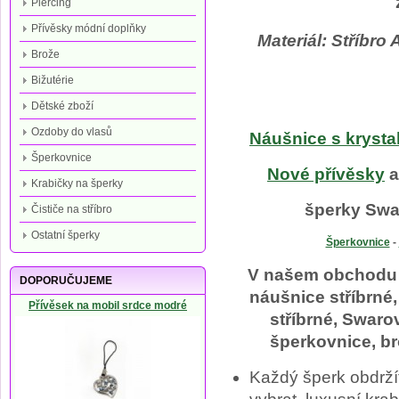
Piercing
Přívěsky módní doplňky
Materiál: Stříb
Brože
Bižutérie
Dětské zboží
Ozdoby do vlasů
Náušnice s krysta
Šperkovnice
Nové přívěsky
Krabičky na šperky
šperky Swar
Čističe na stříbro
Ostatní šperky
Šperkovnice
-
V našem obchodu na
DOPORUČUJEME
náušnice stříbrné,
Přívěsek na mobil srdce modré
stříbrné, Swaro
šperkovnice, br
Každý šperk obdrží