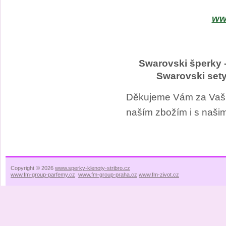
ww
Swarovski šperky -
Swarovski se
Děkujeme Vám za Vaši
naším zbožím i s našim
Copyright © 2026
www.sperky-klenoty-stribro.cz
www.fm-group-parfemy.cz
www.fm-group-praha.cz
www.fm-zivot.cz