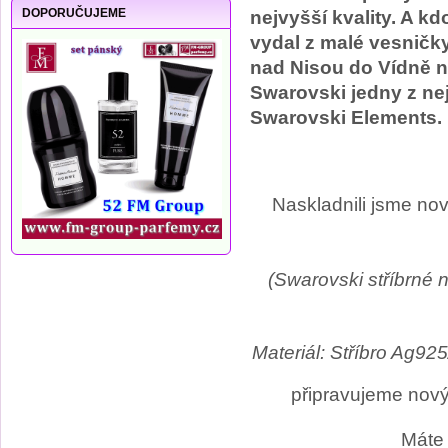
DOPORUČUJEME
nejvyšší kvality. A k
vydal z malé vesničk
nad Nisou do Vídně n
Swarovski jedny z n
Swarovski Elements.
Naskladnili jsme no
(Swarovski stříbrné n
Materiál: Stříbro A
připravujeme no
Máte 