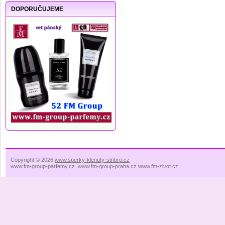
DOPORUČUJEME
Copyright © 2026
www.sperky-klenoty-stribro.cz
www.fm-group-parfemy.cz
www.fm-group-praha.cz
www.fm-zivot.cz