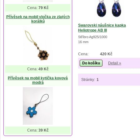
Cena:
79 Kč
Přívěsek na mobil vločka ze zlatých
korálků
Swarovski náušnice kapka
Heliotrope AB III
Stříbro Ag925/1000
16 mm
Cena:
420 Kč
Do košíku
Detail »
Cena:
49 Kč
Přívěsek na mobil kytička kovová
Stránky:
1
modrá
Cena:
39 Kč