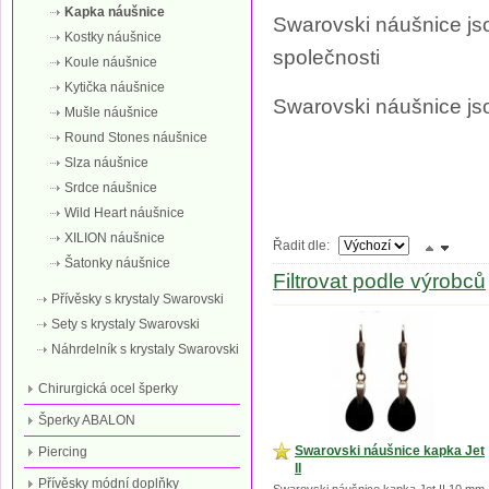
Kapka náušnice
Swarovski náušnice js
Kostky náušnice
společnosti
Koule náušnice
Kytička náušnice
Swarovski náušnice jso
Mušle náušnice
Round Stones náušnice
Slza náušnice
Srdce náušnice
Wild Heart náušnice
XILION náušnice
Řadit dle:
Šatonky náušnice
Filtrovat podle výrobců
Přívěsky s krystaly Swarovski
Sety s krystaly Swarovski
Náhrdelník s krystaly Swarovski
Chirurgická ocel šperky
Šperky ABALON
Swarovski náušnice kapka Jet
Piercing
II
Přívěsky módní doplňky