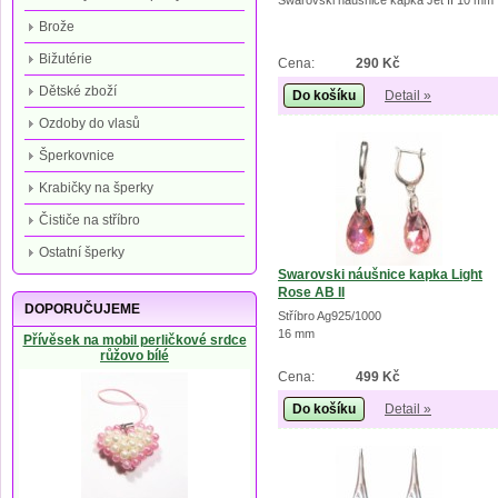
Swarovski náušnice kapka Jet II 10 mm
Brože
Bižutérie
Cena:
290 Kč
Dětské zboží
Do košíku
Detail »
Ozdoby do vlasů
Šperkovnice
Krabičky na šperky
Čističe na stříbro
Ostatní šperky
Swarovski náušnice kapka Light
Rose AB II
DOPORUČUJEME
Stříbro Ag925/1000
16 mm
Přívěsek na mobil perličkové srdce
růžovo bílé
Cena:
499 Kč
Do košíku
Detail »