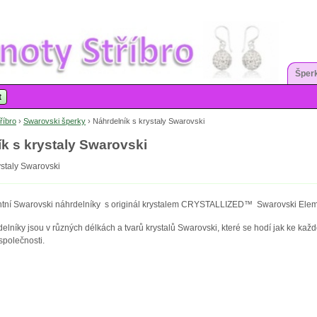
Šperk
t
říbro
›
Swarovski šperky
›
Náhrdelník s krystaly Swarovski
k s krystaly Swarovski
ystaly Swarovski
ntní Swarovski náhrdelníky s originál krystalem CRYSTALLIZED™ Swarovski Elem
elníky jsou v různých délkách a tvarů krystalů Swarovski, které se hodí jak ke ka
 společnosti.