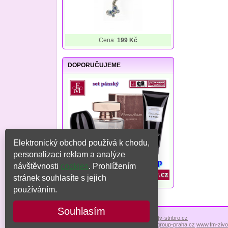
Cena:
199 Kč
DOPORUČUJEME
Elektronický obchod používá k chodu,
personalizaci reklam a analýze
návštěvnosti
cookies
. Prohlížením
stránek souhlasíte s jejich
používáním.
Souhlasím
Copyright © 2026
www.sperky-klenoty-stribro.cz
www.fm-group-parfemy.cz
www.fm-group-praha.cz
www.fm-zivo