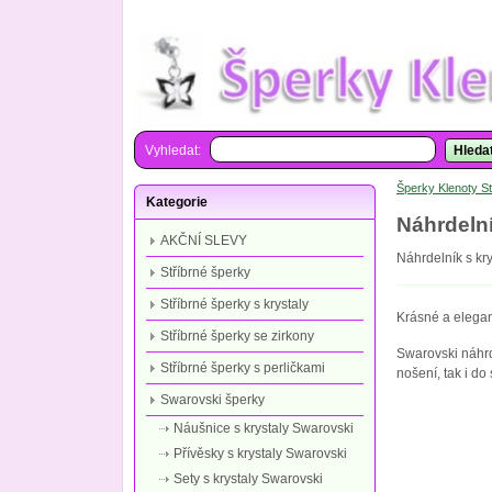
Vyhledat:
Hleda
Šperky Klenoty St
Kategorie
Náhrdelní
AKČNÍ SLEVY
Náhrdelník s kr
Stříbrné šperky
Stříbrné šperky s krystaly
Krásné a elega
Stříbrné šperky se zirkony
Swarovski náhrd
Stříbrné šperky s perličkami
nošení, tak i do
Swarovski šperky
Náušnice s krystaly Swarovski
Přívěsky s krystaly Swarovski
Sety s krystaly Swarovski