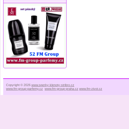
Copyright © 2026
www.sperky-klenoty-stribro.cz
www.fm-group-parfemy.cz
www.fm-group-praha.cz
www.fm-zivot.cz