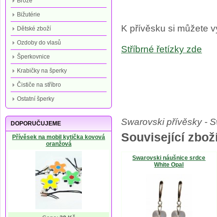
Brože
Bižutérie
K přívěsku si můžete vy
Dětské zboží
Ozdoby do vlasů
Stříbrné řetízky
zde
Šperkovnice
Krabičky na šperky
Čističe na stříbro
Ostatní šperky
Swarovski přívěsky - S
DOPORUČUJEME
Související zboží
Přívěsek na mobil kytička kovová
oranžová
Swarovski náušnice srdce
White Opal