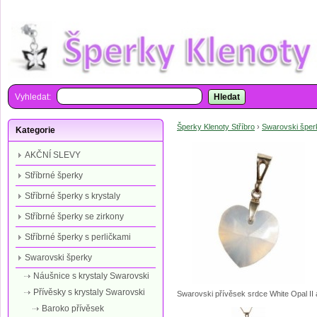
Vyhledat:
Hledat
Šperky Klenoty Stříbro
›
Swarovski šper
Kategorie
AKČNÍ SLEVY
Stříbrné šperky
Stříbrné šperky s krystaly
Stříbrné šperky se zirkony
Stříbrné šperky s perličkami
Swarovski šperky
Náušnice s krystaly Swarovski
Přívěsky s krystaly Swarovski
Swarovski přívěsek srdce White Opal II 
Baroko přívěsek