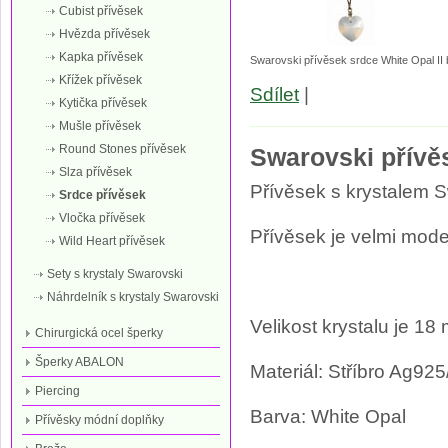
Cubist přívěsek
Hvězda přívěsek
Kapka přívěsek
Swarovski přívěsek srdce White Opal II 
Křížek přívěsek
Sdílet
|
Kytička přívěsek
Mušle přívěsek
Round Stones přívěsek
Swarovski přívě
Slza přívěsek
Přívěsek s krystalem S
Srdce přívěsek
Vločka přívěsek
Přívěsek je velmi mode
Wild Heart přívěsek
Sety s krystaly Swarovski
Náhrdelník s krystaly Swarovski
Velikost krystalu je 18
Chirurgická ocel šperky
Šperky ABALON
Materiál: Stříbro Ag
Piercing
Barva: White Opal
Přívěsky módní doplňky