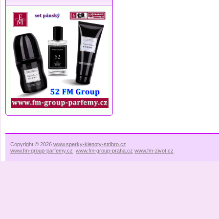
Copyright © 2026
www.sperky-klenoty-stribro.cz
www.fm-group-parfemy.cz
www.fm-group-praha.cz
www.fm-zivot.cz