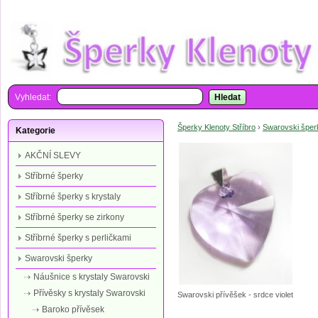
Vyhledat:
Hledat
Šperky Klenoty Stříbro
›
Swarovski šper
Kategorie
AKČNÍ SLEVY
Stříbrné šperky
Stříbrné šperky s krystaly
Stříbrné šperky se zirkony
Stříbrné šperky s perličkami
Swarovski šperky
Náušnice s krystaly Swarovski
Přívěsky s krystaly Swarovski
Swarovski přívěšek - srdce violet
Baroko přívěsek