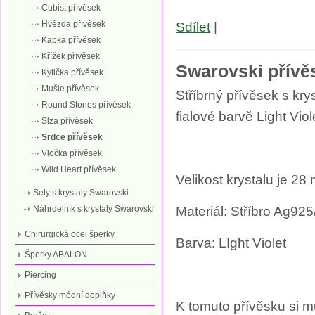
Cubist přívěsek
Hvězda přívěsek
Sdílet
|
Kapka přívěsek
Křížek přívěsek
Swarovski přívě
Kytička přívěsek
Mušle přívěsek
Stříbrný přívěsek s kr
Round Stones přívěsek
fialové barvě Light Viol
Slza přívěsek
Srdce přívěsek
Vločka přívěsek
Wild Heart přívěsek
Velikost krystalu je 28
Sety s krystaly Swarovski
Náhrdelník s krystaly Swarovski
Materiál: Stříbro Ag
Chirurgická ocel šperky
Barva: LIght Violet
Šperky ABALON
Piercing
Přívěsky módní doplňky
K tomuto přívěsku si mů