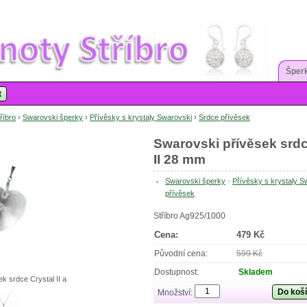
Šperk
t
říbro
›
Swarovski šperky
›
Přívěsky s krystaly Swarovski
›
Srdce přívěsek
Swarovski přívěsek srdc
II 28 mm
Swarovski šperky
›
Přívěsky s krystaly S
přívěsek
Stříbro Ag925/1000
Cena:
479 Kč
Původní cena:
599 Kč
Dostupnost:
Skladem
k srdce Crystal II a
Do koš
Množství: