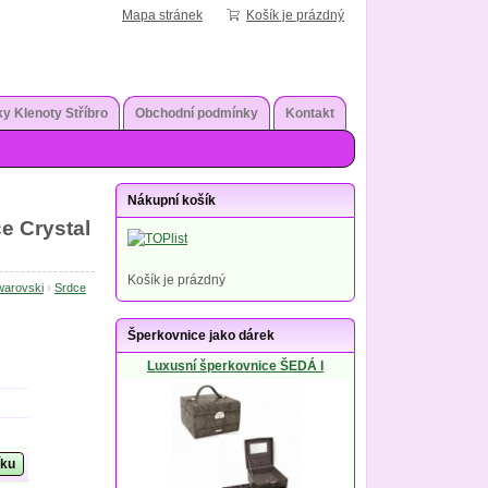
Mapa stránek
Košík je prázdný
y Klenoty Stříbro
Obchodní podmínky
Kontakt
Nákupní košík
e Crystal
Košík je prázdný
warovski
›
Srdce
Šperkovnice jako dárek
Luxusní šperkovnice ŠEDÁ I
íku