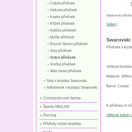
Cubist přívěsek
Hvězda přívěsek
Swarovski přívěse
Kapka přívěsek
Křížek přívěsek
Sdílet
|
Kytička přívěsek
Mušle přívěsek
Swarovski 
Round Stones přívěsek
Přívěsek s kryst
Slza přívěsek
Srdce přívěsek
Vločka přívěsek
Velikost krystal
Wild Heart přívěsek
Materiál: Stří
Sety s krystaly Swarovski
Barva: Crystal
Náhrdelník s krystaly Swarovski
Chirurgická ocel šperky
K přívěsku si mů
Šperky ABALON
Piercing
Stříbrné řetízky
Přívěsky módní doplňky