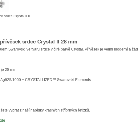
k srdce Crystal II b
přívěsek srdce Crystal II 28 mm
alem Swarovski ve tvaru srdce v čiré barvě Crystal. Přívěsek je velmi moderní a žá
u je 28 mm
bro Ag925/1000 + CRYSTALLIZED™ Swarovski Elements
žete vybrat z naší nabídky krásných stříbrných řetízků.
zde