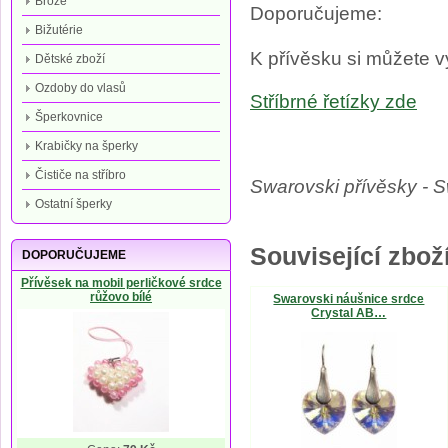
Brože
Doporučujeme:
Bižutérie
K přívěsku si můžete vy
Dětské zboží
Ozdoby do vlasů
Stříbrné řetízky
zde
Šperkovnice
Krabičky na šperky
Čističe na stříbro
Swarovski přívěsky - S
Ostatní šperky
Související zboží
DOPORUČUJEME
Přívěsek na mobil perličkové srdce
růžovo bílé
Swarovski náušnice srdce
Crystal AB…