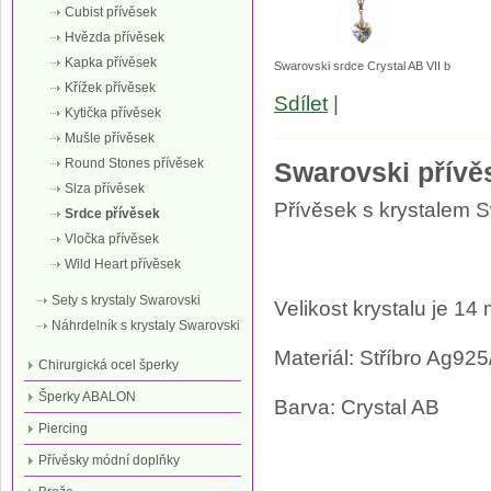
Cubist přívěsek
Hvězda přívěsek
Kapka přívěsek
Swarovski srdce Crystal AB VII b
Křížek přívěsek
Sdílet
|
Kytička přívěsek
Mušle přívěsek
Round Stones přívěsek
Swarovski přívě
Slza přívěsek
Přívěsek s krystalem S
Srdce přívěsek
Vločka přívěsek
Wild Heart přívěsek
Sety s krystaly Swarovski
Velikost krystalu je 14
Náhrdelník s krystaly Swarovski
Materiál: Stříbro Ag
Chirurgická ocel šperky
Šperky ABALON
Barva: Crystal AB
Piercing
Přívěsky módní doplňky