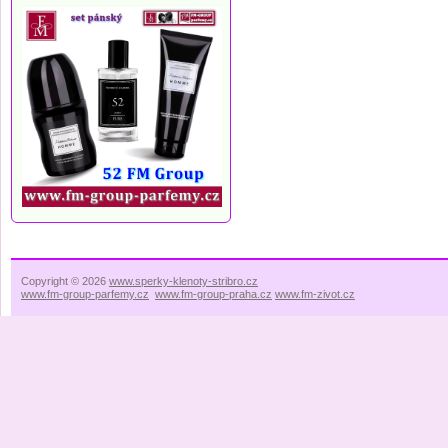
Copyright © 2026
www.sperky-klenoty-stribro.cz
www.fm-group-parfemy.cz
www.fm-group-praha.cz
www.fm-zivot.cz