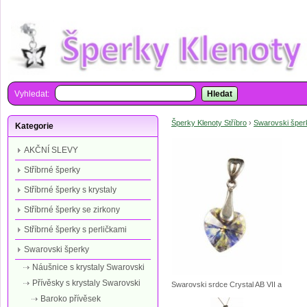
Vyhledat:
Hledat
Šperky Klenoty Stříbro
›
Swarovski šper
Kategorie
AKČNÍ SLEVY
Stříbrné šperky
Stříbrné šperky s krystaly
Stříbrné šperky se zirkony
Stříbrné šperky s perličkami
Swarovski šperky
Náušnice s krystaly Swarovski
Přívěsky s krystaly Swarovski
Swarovski srdce Crystal AB VII a
Baroko přívěsek