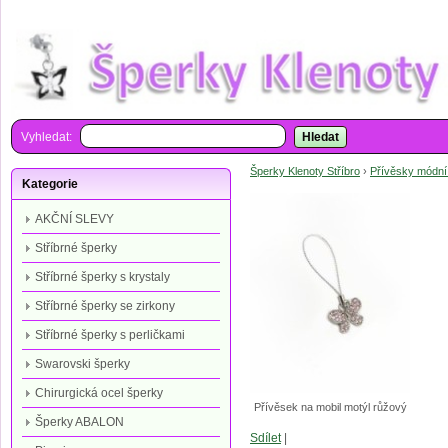
Vyhledat:
Hledat
Šperky Klenoty Stříbro
›
Přívěsky módní
Kategorie
AKČNÍ SLEVY
Stříbrné šperky
Stříbrné šperky s krystaly
Stříbrné šperky se zirkony
Stříbrné šperky s perličkami
Swarovski šperky
Chirurgická ocel šperky
Přívěsek na mobil motýl růžový
Šperky ABALON
Sdílet
|