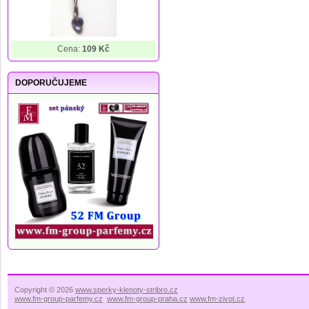
Cena:
109 Kč
DOPORUČUJEME
Copyright © 2026
www.sperky-klenoty-stribro.cz
www.fm-group-parfemy.cz
www.fm-group-praha.cz
www.fm-zivot.cz