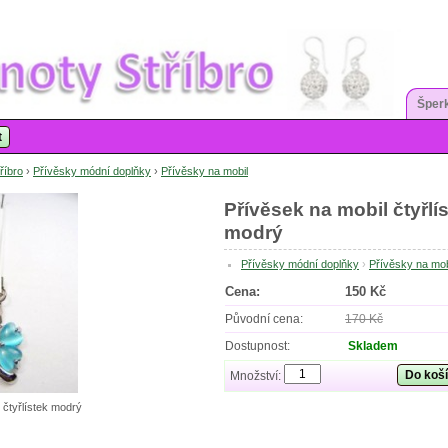
Šperk
t
říbro
›
Přívěsky módní doplňky
›
Přívěsky na mobil
Přívěsek na mobil čtyřlí
modrý
Přívěsky módní doplňky
›
Přívěsky na mob
Cena:
150 Kč
Původní cena:
170 Kč
Dostupnost:
Skladem
Do koš
Množství:
 čtyřlístek modrý