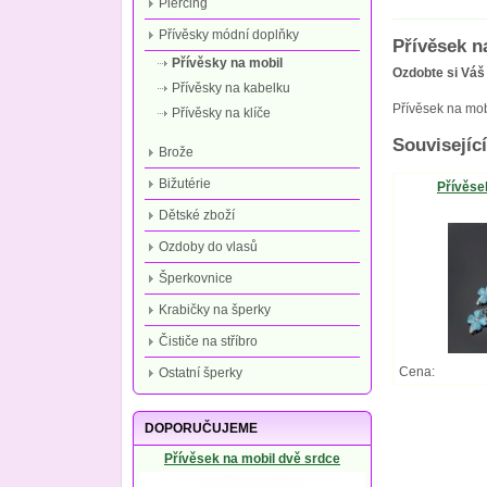
Piercing
Přívěsky módní doplňky
Přívěsek n
Přívěsky na mobil
Ozdobte si Váš 
Přívěsky na kabelku
Přívěsek na mobi
Přívěsky na klíče
Související
Brože
Bižutérie
Přívěse
Dětské zboží
Ozdoby do vlasů
Šperkovnice
Krabičky na šperky
Čističe na stříbro
Cena:
Ostatní šperky
DOPORUČUJEME
Přívěsek na mobil dvě srdce