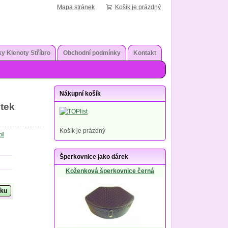
Mapa stránek
Košík je prázdný
y Klenoty Stříbro
Obchodní podmínky
Kontakt
Nákupní košík
stek
Košík je prázdný
il
Šperkovnice jako dárek
Koženková šperkovnice černá
íku