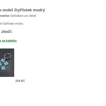
a mobil čtyřlístek modrý
telefon
čtyřlístkem pro štěstí.
l čtyřlístek modrý.
 zboží:
k na kabelku
220 Kč