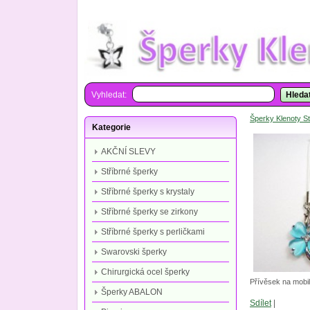
Vyhledat:
Hleda
Šperky Klenoty St
Kategorie
AKČNÍ SLEVY
Stříbrné šperky
Stříbrné šperky s krystaly
Stříbrné šperky se zirkony
Stříbrné šperky s perličkami
Swarovski šperky
Chirurgická ocel šperky
Přívěsek na mobil
Šperky ABALON
Sdílet
|