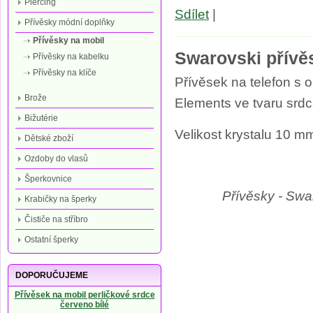
Piercing
Sdílet
|
Přívěsky módní doplňky
Přívěsky na mobil
Swarovski přívě
Přívěsky na kabelku
Přívěsky na klíče
Přívěsek na telefon s
Brože
Elements ve tvaru srdc
Bižutérie
Velikost krystalu 10 m
Dětské zboží
Ozdoby do vlasů
Šperkovnice
Přívěsky - Swa
Krabičky na šperky
Čističe na stříbro
Ostatní šperky
DOPORUČUJEME
Přívěsek na mobil perličkové srdce
červeno bílé