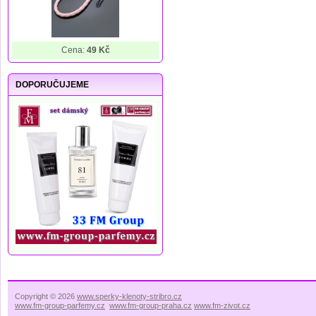
Cena:
49 Kč
DOPORUČUJEME
Copyright © 2026
www.sperky-klenoty-stribro.cz
www.fm-group-parfemy.cz
www.fm-group-praha.cz
www.fm-zivot.cz