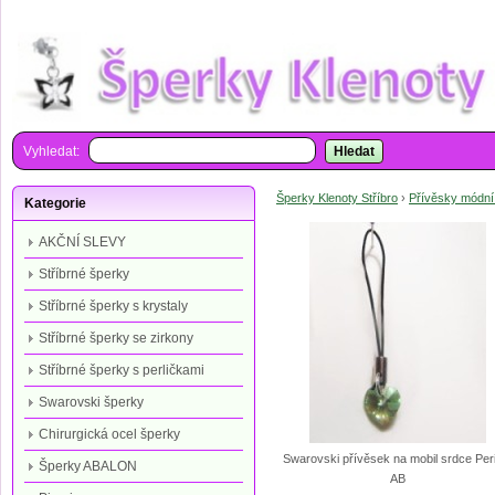
Vyhledat:
Hledat
Šperky Klenoty Stříbro
›
Přívěsky módní
Kategorie
AKČNÍ SLEVY
Stříbrné šperky
Stříbrné šperky s krystaly
Stříbrné šperky se zirkony
Stříbrné šperky s perličkami
Swarovski šperky
Chirurgická ocel šperky
Swarovski přívěsek na mobil srdce Per
Šperky ABALON
AB