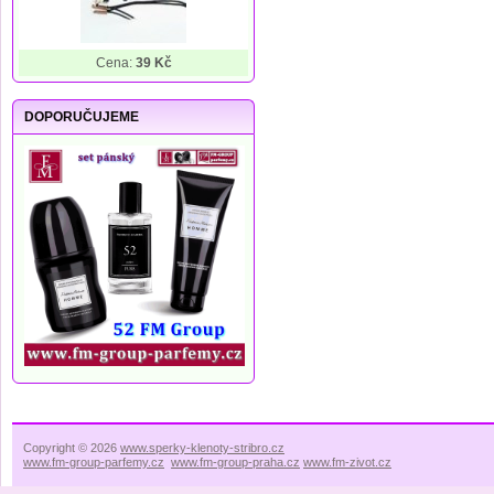
Cena:
39 Kč
DOPORUČUJEME
Copyright © 2026
www.sperky-klenoty-stribro.cz
www.fm-group-parfemy.cz
www.fm-group-praha.cz
www.fm-zivot.cz