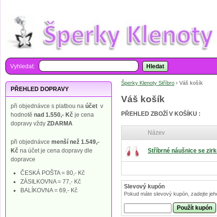
Vyhledat:
Hledat
Šperky Klenoty Stříbro
›
Váš košík
PŘEHLED DOPRAVY
Váš košík
při objednávce s platbou na
účet
v
PŘEHLED ZBOŽÍ V KOŠÍKU :
hodnotě
nad 1.550,- Kč
je cena
dopravy vždy
ZDARMA
Název
při objednávce
menší než 1.549,-
Kč
na účet je cena dopravy dle
Stříbrné náušnice se zir
dopravce
ČESKÁ POŠTA = 80,- Kč
ZÁSILKOVNA = 77,- Kč
Slevový kupón
BALÍKOVNA = 69,- Kč
Pokud máte slevový kupón, zadejte jeh
Použít kupón