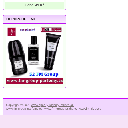
Cena:
49 Kč
DOPORUČUJEME
Copyright © 2026
www.sperky-klenoty-stribro.cz
www.fm-group-parfemy.cz
www.fm-group-praha.cz
www.fm-zivot.cz