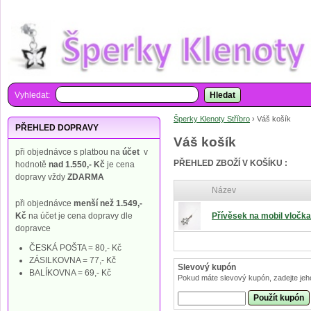
Vyhledat:
Hledat
Šperky Klenoty Stříbro
›
Váš košík
PŘEHLED DOPRAVY
Váš košík
při objednávce s platbou na
účet
v
PŘEHLED ZBOŽÍ V KOŠÍKU :
hodnotě
nad 1.550,- Kč
je cena
dopravy vždy
ZDARMA
Název
při objednávce
menší než 1.549,-
Kč
na účet je cena dopravy dle
Přívěsek na mobil vločka 
dopravce
ČESKÁ POŠTA = 80,- Kč
ZÁSILKOVNA = 77,- Kč
Slevový kupón
BALÍKOVNA = 69,- Kč
Pokud máte slevový kupón, zadejte jeh
Použít kupón