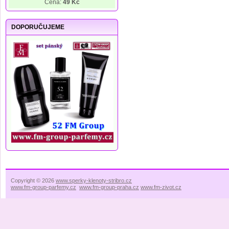
Cena:
49 Kč
DOPORUČUJEME
Copyright © 2026
www.sperky-klenoty-stribro.cz
www.fm-group-parfemy.cz
www.fm-group-praha.cz
www.fm-zivot.cz