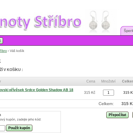
Šperk
t
říbro
›
Váš košík
k
Í V KOŠÍKU :
v
Cena
Množství
Celke
vski přívěsek Srdce Golden Shadow AB 18
315 Kč
315 
Celkem:
315 K
n
Přepočítat
ový kupón, zadejte jeho kód:
Použít kupón