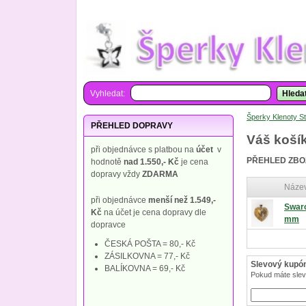
Vyhledat:
Hleda
Šperky Klenoty St
PŘEHLED DOPRAVY
Váš koší
při objednávce s platbou na
účet
v
PŘEHLED ZBOŽ
hodnotě
nad 1.550,- Kč
je cena
dopravy vždy
ZDARMA
Náze
při objednávce
menší než 1.549,-
Swaro
Kč
na účet je cena dopravy dle
mm
dopravce
ČESKÁ POŠTA = 80,- Kč
ZÁSILKOVNA = 77,- Kč
Slevový kupó
BALÍKOVNA = 69,- Kč
Pokud máte slev