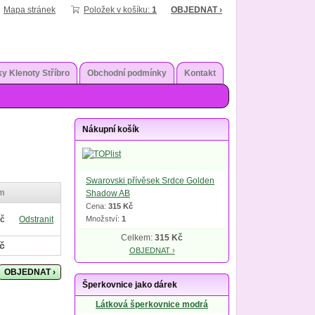
Mapa stránek
Položek v košíku:
1
OBJEDNAT ›
y Klenoty Stříbro
Obchodní podmínky
Kontakt
Nákupní košík
Swarovski přívěsek Srdce Golden
m
Shadow AB
Cena:
315 Kč
Množství:
1
Kč
Odstranit
Celkem:
315 Kč
č
OBJEDNAT ›
OBJEDNAT ›
Šperkovnice jako dárek
Látková šperkovnice modrá