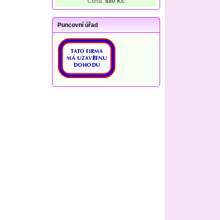
Cena:
880 Kč
Puncovní úřad